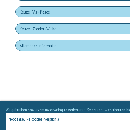
Keuze : Vis - Pesce
Fi
S
Keuze : Zonder -Without
Prosc
Go
Cha
Zonder omato sa
Allergenen informatie
Anchiov
Prosc
Pa
Cipo
Geen aangegeven allergenen.
Zonder Pomodori 
T
Articho
Zon
P
Eggplant
Zonder
Guanc
We gebruiken cookies om uw ervaring te verbeteren. Selecteer uw voorkeuren hi
Z
Noodzakelijke cookies (verplicht)
Zonder C
Salsic
P