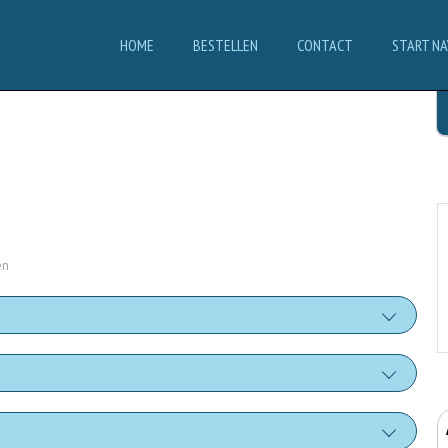
HOME
BESTELLEN
CONTACT
START NA
en
 (salsa pomodoro)
+€0.50
lla di bufala
hi (dried tomatoes)