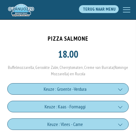
TERUG NAAR MENU
PIZZA SALMONE
18.00
Buffelmozzarella, Gerookte Zalm, Cherrytomaten, Creme van Burrata(Rominge
Mozzarella) en Rucola
Keuze : Groente -Verdura
Tomato sauce (salsa pomodoro)
Keuze : Kaas - Formaggi
+€0.50
Mozzarella di bufala
Keuze : Vlees - Carne
Pomodori secchi (dried tomatoes)
+€2.00