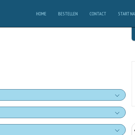
HOME
BESTELLEN
CONTACT
START NA
 (salsa pomodoro)
+€0.50
lla di bufala
hi (dried tomatoes)