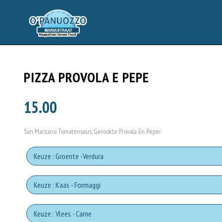
PIZZA PROVOLA E PEPE
15.00
San Marzano Tomatensaus, Gerookte Provola En Peper
Keuze : Groente -Verdura
Tomato sauce
Keuze : Kaas - Formaggi
Mozzare
Keuze : Vlees - Carne
Pomodori secc