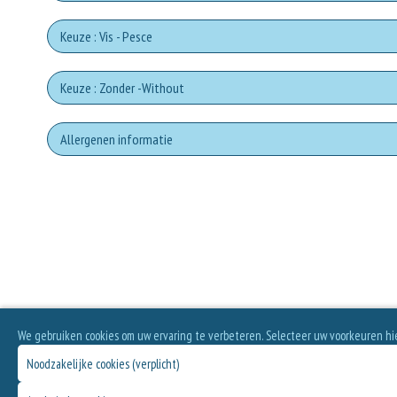
Keuze : Vis - Pesce
Fi
S
Keuze : Zonder -Without
Prosc
Go
Cha
Zonder omato sa
Allergenen informatie
Anchiov
Prosc
Pa
Cipo
Geen aangegeven allergenen.
Zonder Pomodori 
T
Articho
Zon
P
Eggplant
Zonder
Guanc
We gebruiken cookies om uw ervaring te verbeteren. Selecteer uw voorkeuren hi
Z
Noodzakelijke cookies (verplicht)
Zonder C
Salsic
P