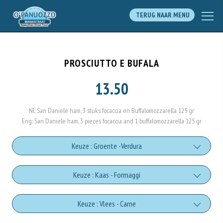
TERUG NAAR MENU
PROSCIUTTO E BUFALA
13.50
Nl: San Daniele ham, 3 stuks focaccia en Buffalomozzarella 125 gr
Eng: San Daniele ham, 3 pieces focaccia and 1 buffalomozzarella 125 gr
Keuze : Groente -Verdura
Tomato sauce (salsa pomodoro)
Keuze : Kaas - Formaggi
+€0.50
Mozzarella di bufala
Keuze : Vlees - Carne
Pomodori secchi (dried tomatoes)
+€2.00